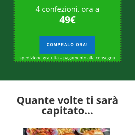
4 confezioni, ora a
49€
COMPRALO ORA!
spedizione gratuita – pagamento alla consegna
Quante volte ti sarà
capitato…