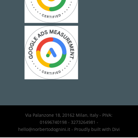
Via Palanzone 18, 20162 Milan, Italy - PIVA:
01696740198 - 3273264981 -
hello@norbertodognini.it - Proudly built with Divi